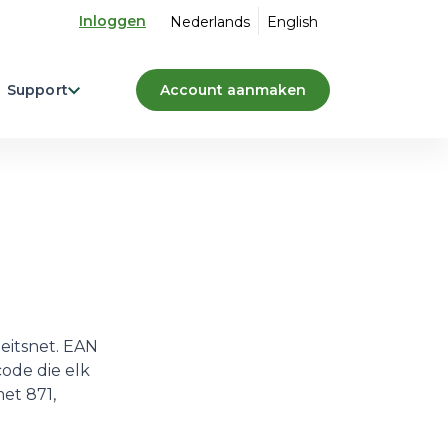
Inloggen
Nederlands
English
Support
Account aanmaken
eitsnet. EAN
code die elk
met 871,