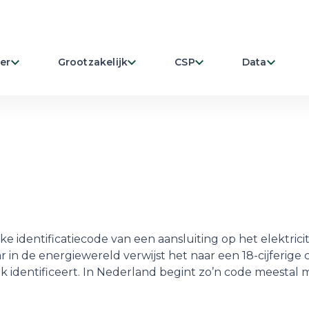
er
Grootzakelijk
CSP
Data
identificatiecode van een aansluiting op het elektricit
r in de energiewereld verwijst het naar een 18-cijferige 
ek identificeert. In Nederland begint zo’n code meestal 