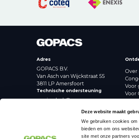
Adres
Ontd
GOPACS B.V.
Over 
Van Asch van Wijckstraat 55
Cong
3811 LP Amersfoort
Voor 
Technische ondersteuning
Voor 
servicedesk@gopacs.eu
Produ
Algemene vragen
Conge
Deze website maakt gebru
Nieu
info@gopacs.eu
We gebruiken cookies om c
bieden en om ons websitev
Volg ons
site met onze partners vo