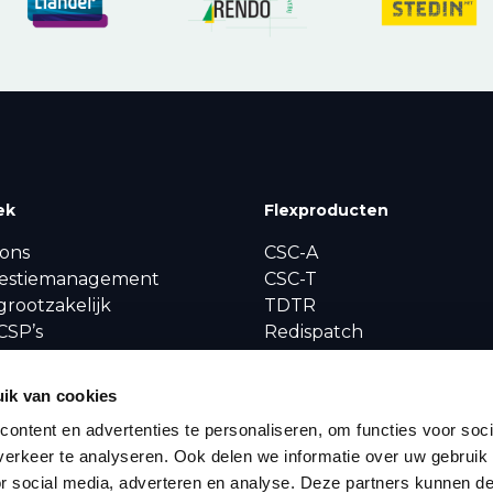
ek
Flexproducten
ons
CSC-A
estiemanagement
CSC-T
grootzakelijk
TDTR
CSP’s
Redispatch
ctvergelijker
Biedplichtcontract
stiedata
ik van cookies
ws
ontent en advertenties te personaliseren, om functies voor soci
erkeer te analyseren. Ook delen we informatie over uw gebruik
or social media, adverteren en analyse. Deze partners kunnen 