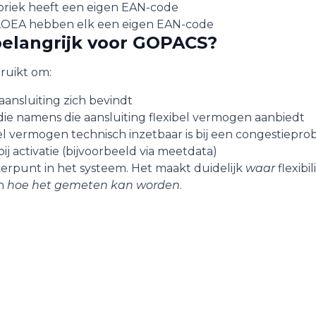
briek heeft een eigen EAN-code
LOEA hebben elk een eigen EAN-code
elangrijk voor GOPACS?
uikt om:
aansluiting zich bevindt
die namens die aansluiting
flexibel vermogen
aanbiedt
el vermogen technisch inzetbaar is bij een congestiepr
ij activatie (bijvoorbeeld via meetdata)
erpunt in het systeem. Het maakt duidelijk
waar
flexibil
en
hoe het gemeten kan worden
.