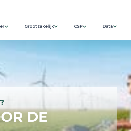
er
Grootzakelijk
CSP
Data
?
OR DE