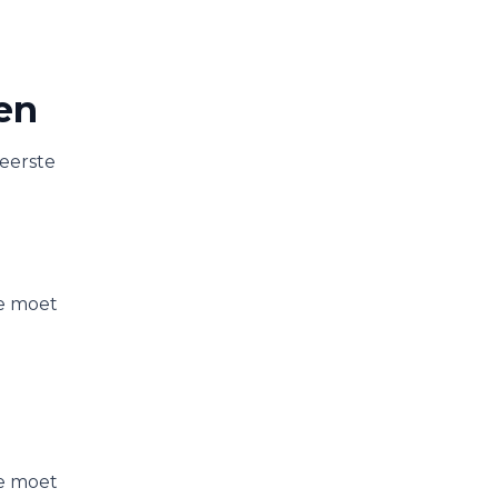
ren
eerste
je moet
je moet