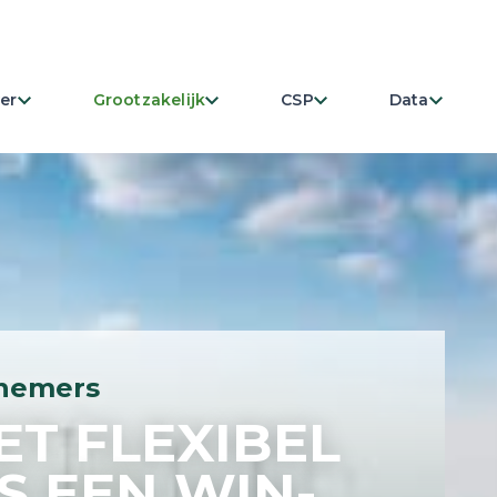
er
Grootzakelijk
CSP
Data
rnemers
T FLEXIBEL
S EEN WIN-