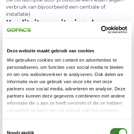
verbruik van bijvoorbeeld een centrale of
installatie)
Kwaliteitsmonitoring door
netbeheerders
Het elektriciteitsnet moet betrouwbaar en
Deze website maakt gebruik van cookies
betaalbaar blijven. Daarom monitoren de
gezamenlijke netbeheerders (zoals Stedin, Liander
We gebruiken cookies om content en advertenties te
en Enexis) de ingediende dagprognoses
personaliseren, om functies voor social media te bieden
structureel. Zij controleren hierbij de
en om ons websiteverkeer te analyseren. Ook delen we
accuraatheid, tijdigheid en volledigheid van de
informatie over uw gebruik van onze site met onze
data.
partners voor social media, adverteren en analyse. Deze
partners kunnen deze gegevens combineren met andere
De netbeheerder onderzoekt in hoeverre jouw
informatie die u aan ze heeft verstrekt of die ze hebben
prognose overeenkomt met de werkelijk
verzameld op basis van uw gebruik van hun services.
gemeten waarden. Dit helpt om vroegtijdig
afwijkingen te signaleren. Ook krijgen
Toestemmingsselectie
netbeheerders zo beter inzicht in het werkelijke
Noodzakelijk