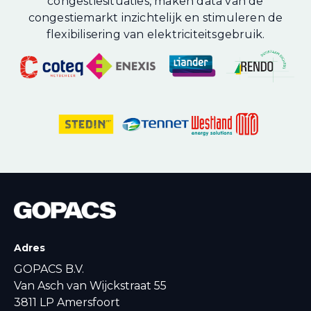
congestiesituaties, maken data van de
congestiemarkt inzichtelijk en stimuleren de
flexibilisering van elektriciteitsgebruik.
Adres
GOPACS B.V.
Van Asch van Wijckstraat 55
3811 LP Amersfoort