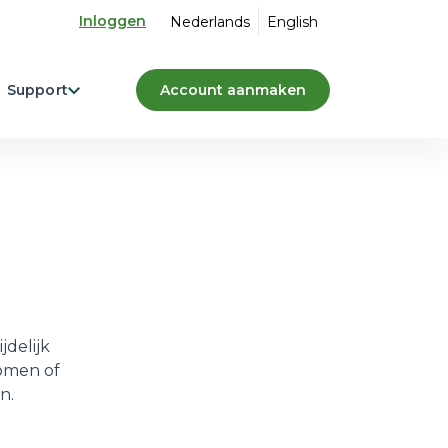
Inloggen
Nederlands
English
Support
Account aanmaken
jdelijk
omen of
n.