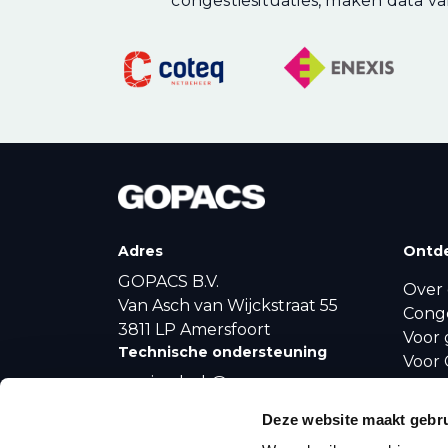
congestiesituaties, maken data van
Adres
Ontd
GOPACS B.V.
Over 
Van Asch van Wijckstraat 55
Cong
3811 LP Amersfoort
Voor 
Technische ondersteuning
Voor 
servicedesk@gopacs.eu
Produ
Algemene vragen
Conge
Deze website maakt gebru
Nieu
info@gopacs.eu