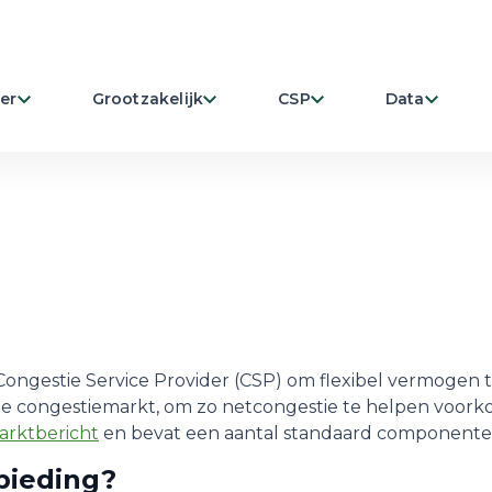
er
Grootzakelijk
CSP
Data
Congestie Service Provider (CSP) om flexibel vermogen ti
e congestiemarkt, om zo netcongestie te helpen voork
arktbericht
en bevat een aantal standaard componente
bieding?