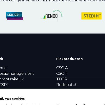
 de congestiemarkt inzichtelijk en stimuleren de flexibi
ek
Flexproducten
ons
CSC-A
estiemanagement
CSC-T
grootzakelijk
TDTR
CSP’s
Redispatch
ctvergelijker
Biedplichtcontract
stiedata
ik van cookies
ws