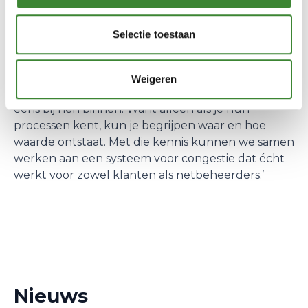
wat er gebeurt met hun asset; wij adviseren waar
de meeste waarde te creëren is en voeren dat
Selectie toestaan
zorgvuldig uit.
Congestiediensten
horen daar
steeds vaker bij, maar vragen wel om heldere
spelregels en tijdige afstemming. Dus weet wie je
Weigeren
klant is, begrijp hoe zij hun geld verdienen en stap
eens bij hen binnen. Want alleen als je hun
processen kent, kun je begrijpen waar en hoe
waarde ontstaat. Met die kennis kunnen we samen
werken aan een systeem voor congestie dat écht
werkt voor zowel klanten als netbeheerders.’
Nieuws