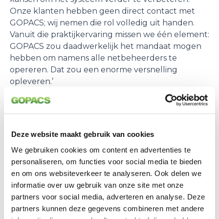
Onze klanten hebben geen direct contact met
GOPACS; wij nemen die rol volledig uit handen.
Vanuit die praktijkervaring missen we één element:
GOPACS zou daadwerkelijk het mandaat mogen
hebben om namens alle netbeheerders te
opereren. Dat zou een enorme versnelling
opleveren.’
Naar één aanspreekpunt voor
congestiediensten
Deze website maakt gebruik van cookies
We gebruiken cookies om content en advertenties te
Die versnelling is hard nodig, benadrukt Wismeyer.
personaliseren, om functies voor social media te bieden
‘Als wij vragen hebben voor individuele
en om ons websiteverkeer te analyseren. Ook delen we
netbeheerders, is het vaak ingewikkeld om deze
informatie over uw gebruik van onze site met onze
op de juiste plek neer te leggen. Daarnaast vergt
partners voor social media, adverteren en analyse. Deze
het doorgaans een relatief lange doorlooptijd. Wat
partners kunnen deze gegevens combineren met andere
ons betreft zou
contracting van congestiediensten