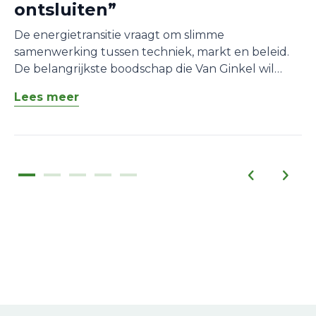
ontsluiten”
De energietransitie vraagt om slimme
samenwerking tussen techniek, markt en beleid.
De belangrijkste boodschap die Van Ginkel wil
meegeven aan zowel marktpartijen als
Lees meer
netbeheerders is dat samenwerking essentieel is.
“We hebben elkaar nodig om
congestiemanagement mogelijk te maken.
Netbeheerders hebben flexibiliteit nodig, maar
voor marktpartijen moet het ook werkbaar en
aantrekkelijk zijn.