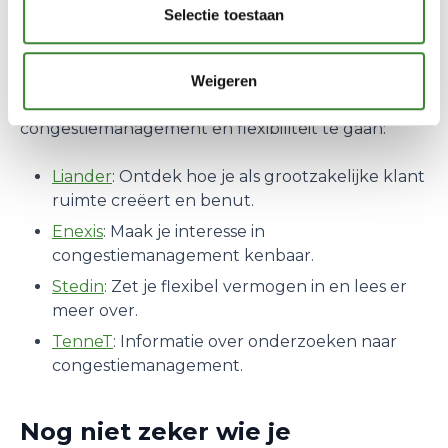
Ben je benieuwd wat de mogelijkheden zijn voor
Selectie toestaan
jouw specifieke aansluiting of regio? De regionale
netbeheerders staan klaar om je te helpen bij de
volgende stap. Klik op jouw netbeheerder om
Weigeren
direct naar de relevante informatie over
congestiemanagement en flexibiliteit te gaan:
Liander
: Ontdek hoe je als grootzakelijke klant
ruimte creëert en benut.
Enexis
: Maak je interesse in
congestiemanagement kenbaar.
Stedin
: Zet je flexibel vermogen in en lees er
meer over.
TenneT
: Informatie over onderzoeken naar
congestiemanagement.
Nog niet zeker wie je