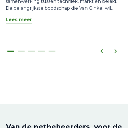
samenwerking tussen techniek, markt en beleid.
De belangrijkste boodschap die Van Ginkel wil
meegeven aan zowel marktpartijen als
Lees meer
netbeheerders is dat samenwerking essentieel is.
“We hebben elkaar nodig om
congestiemanagement mogelijk te maken.
Netbeheerders hebben flexibiliteit nodig, maar
voor marktpartijen moet het ook werkbaar en
aantrekkelijk zijn.
Van de netbeheerders, voor de