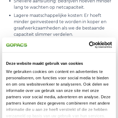
Snellere aansluiting: Bedrijven hoeven minder
lang te wachten op netcapaciteit.
Lagere maatschappelijke kosten: Er hoeft
minder geïnvesteerd te worden in koper en
graafwerkzaamheden als we de bestaande
capaciteit slimmer verdelen.
6. GOPACS als de ‘Enabling
Frontier’ voor integratie
Deze website maakt gebruik van cookies
We gebruiken cookies om content en advertenties te
Het rapport wijst GOPACS aan als een cruciaal
personaliseren, om functies voor social media te bieden
praktijkvoorbeeld (case study) van hoe de
en om ons websiteverkeer te analyseren. Ook delen we
theoretische doelen van de EU in de praktijk
informatie over uw gebruik van onze site met onze
worden gebracht. Waar veel regio’s nog worstelen
partners voor social media, adverteren en analyse. Deze
met de scheiding tussen lokale en nationale
partners kunnen deze gegevens combineren met andere
markten, laat GOPACS zien dat een directe
informatie die u aan ze heeft verstrekt of die ze hebben
koppeling met de intraday-markt de drempel voor
verzameld op basis van uw gebruik van hun services.
marktpartijen minimaliseert. Het fungeert niet als